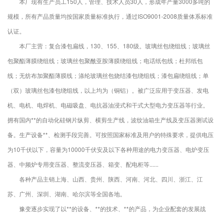
本厂现有生产员工150人，管理、技术人员30人，形成年产量3000多吨的
规模，所有产品质量均按国家质量标准执行，通过ISO9001-2008质量体系标准
认证。
本厂主营：复合漆包扁线，130、155、180级。玻璃丝包绕组线；玻璃丝
包聚酯薄膜绕组线；玻璃丝包聚酰亚胺薄膜绕组线；电话纸包线；杜邦纸包
线；无纺布加聚酯薄膜线；涤纶玻璃丝包烧结漆包绕组线；漆包扁绕组线；单
（双）玻璃丝包漆包绕组线，以上均为（铜铝）。被广泛应用于变压器、发电
机、电机、电焊机、电磁吸盘、电抗器油浸式和干式大型电力变压器等行业。
拥有国内**的自动化硅钢片纵剪、横剪生产线，波纹油箱生产线及变压器测试设
备。生产设备**、检测手段完善。可按照国家标准及用户的特殊要求，提供电压
为10千伏以下，容量为10000千伏安及以下各种用途的电力变压器、电炉变压
器、中频炉专用变压器、整流变压器、箱变、配电柜等......
各种产品主销上海、山西、贵州、陕西、河南、河北、四川、浙江、江
苏、广州、深圳、湖南、哈尔滨等全国各地。
豫变逐步实现了以**的设备、**的技术、**的产品，为企业配套的发展战