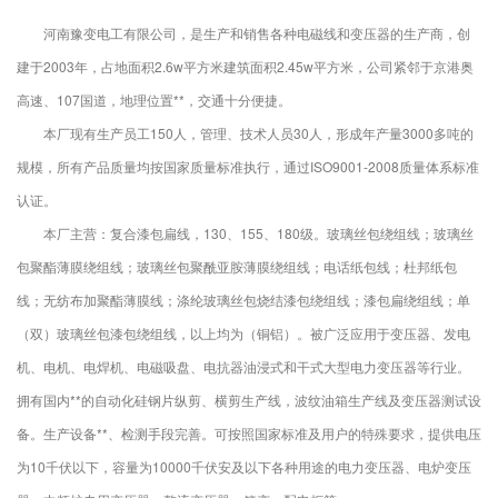
河南豫变电工有限公司，是生产和销售各种电磁线和变压器的生产商，创
建于2003年，占地面积2.6w平方米建筑面积2.45w平方米，公司紧邻于京港奥
高速、107国道，地理位置**，交通十分便捷。
本厂现有生产员工150人，管理、技术人员30人，形成年产量3000多吨的
规模，所有产品质量均按国家质量标准执行，通过ISO9001-2008质量体系标准
认证。
本厂主营：复合漆包扁线，130、155、180级。玻璃丝包绕组线；玻璃丝
包聚酯薄膜绕组线；玻璃丝包聚酰亚胺薄膜绕组线；电话纸包线；杜邦纸包
线；无纺布加聚酯薄膜线；涤纶玻璃丝包烧结漆包绕组线；漆包扁绕组线；单
（双）玻璃丝包漆包绕组线，以上均为（铜铝）。被广泛应用于变压器、发电
机、电机、电焊机、电磁吸盘、电抗器油浸式和干式大型电力变压器等行业。
拥有国内**的自动化硅钢片纵剪、横剪生产线，波纹油箱生产线及变压器测试设
备。生产设备**、检测手段完善。可按照国家标准及用户的特殊要求，提供电压
为10千伏以下，容量为10000千伏安及以下各种用途的电力变压器、电炉变压