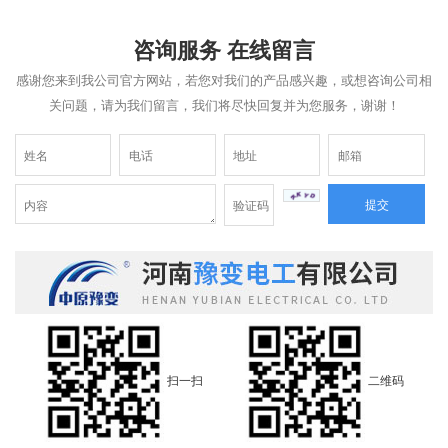
咨询服务 在线留言
感谢您来到我公司官方网站，若您对我们的产品感兴趣，或想咨询公司相
关问题，请为我们留言，我们将尽快回复并为您服务，谢谢！
提交
扫一扫
二维码