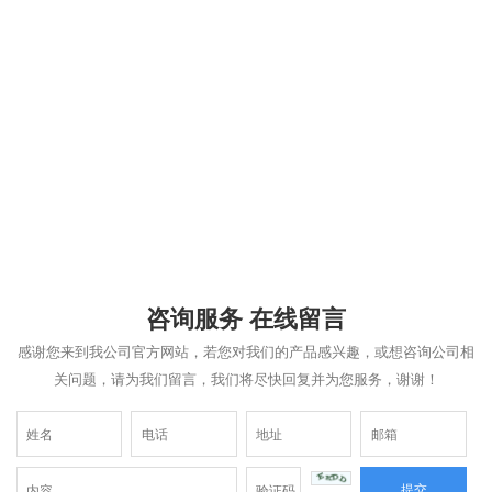
咨询服务 在线留言
感谢您来到我公司官方网站，若您对我们的产品感兴趣，或想咨询公司相
关问题，请为我们留言，我们将尽快回复并为您服务，谢谢！
提交