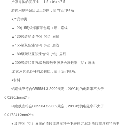
推荐导体的宽度比 1.5＜b/a＜7.5
若选用规格超出以上范围，请与我们联系
●产品种类：
▲120(155)级缩醛漆包铜（铝）扁线
▲130级聚酯漆包铜（铝）扁线
▲155级聚酯漆包铜（铝）扁线
▲180级聚脂亚胺漆包铜（铝）扁线
▲200级聚脂亚胺/聚酰胺酰亚胺复合漆包铜（铝）扁线
.若选用其他各种的漆包线，请于我们联系。
●材料：
铝扁线应符合GB5584.3-2009规定，20℃时的电阻率不大于
0.0280Ωmm2/m
铜扁线应符合GB5584.2-2009规定，20℃时的电阻率不大于
0.017241Ωmm2/m
● 漆包铜（铝）扁线的漆膜厚度应符合下表规定,如对漆膜厚度有特殊要