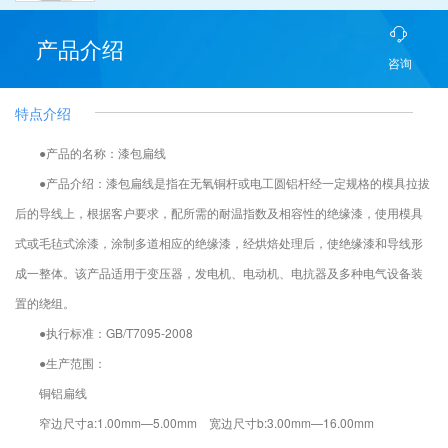
产品介绍
咨询
特点介绍
●产品的名称：漆包扁线
●产品介绍：漆包扁线是指在无氧铜杆或电工圆铝杆经一定规格的模具拉拔
后的导线上，根据客户要求，配所需的耐温指数及相容性的绝缘漆，使用模具
式或毛毡式涂漆，涂制多道相应的绝缘漆，经烘焙处理后，使绝缘漆和导线形
成一整体。该产品适用于变压器，发电机、电动机、电抗器及多种电气设备装
置的绕组。
●执行标准：GB/T7095-2008
●生产范围：
铜铝扁线
窄边尺寸a:1.00mm—5.00mm 宽边尺寸b:3.00mm—16.00mm