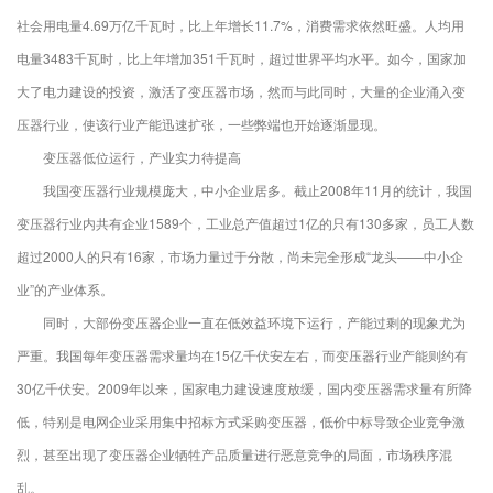
社会用电量4.69万亿千瓦时，比上年增长11.7%，消费需求依然旺盛。人均用
电量3483千瓦时，比上年增加351千瓦时，超过世界平均水平。如今，国家加
大了电力建设的投资，激活了变压器市场，然而与此同时，大量的企业涌入变
压器行业，使该行业产能迅速扩张，一些弊端也开始逐渐显现。
变压器低位运行，产业实力待提高
我国变压器行业规模庞大，中小企业居多。截止2008年11月的统计，我国
变压器行业内共有企业1589个，工业总产值超过1亿的只有130多家，员工人数
超过2000人的只有16家，市场力量过于分散，尚未完全形成“龙头——中小企
业”的产业体系。
同时，大部份变压器企业一直在低效益环境下运行，产能过剩的现象尤为
严重。我国每年变压器需求量均在15亿千伏安左右，而变压器行业产能则约有
30亿千伏安。2009年以来，国家电力建设速度放缓，国内变压器需求量有所降
低，特别是电网企业采用集中招标方式采购变压器，低价中标导致企业竞争激
烈，甚至出现了变压器企业牺牲产品质量进行恶意竞争的局面，市场秩序混
乱。