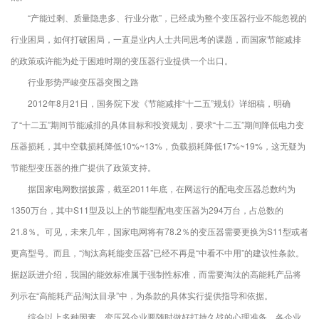
“产能过剩、质量隐患多、行业分散”，已经成为整个变压器行业不能忽视的
行业困局，如何打破困局，一直是业内人士共同思考的课题，而国家节能减排
的政策或许能为处于困难时期的变压器行业提供一个出口。
行业形势严峻变压器突围之路
2012年8月21日，国务院下发《节能减排“十二五”规划》详细稿，明确
了“十二五”期间节能减排的具体目标和投资规划，要求“十二五”期间降低电力变
压器损耗，其中空载损耗降低10%~13%，负载损耗降低17%~19%，这无疑为
节能型变压器的推广提供了政策支持。
据国家电网数据披露，截至2011年底，在网运行的配电变压器总数约为
1350万台，其中S11型及以上的节能型配电变压器为294万台，占总数的
21.8％。可见，未来几年，国家电网将有78.2％的变压器需要更换为S11型或者
更高型号。而且，“淘汰高耗能变压器”已经不再是“中看不中用”的建议性条款。
据赵跃进介绍，我国的能效标准属于强制性标准，而需要淘汰的高能耗产品将
列示在“高能耗产品淘汰目录”中，为条款的具体实行提供指导和依据。
综合以上多种因素，变压器企业要随时做好打持久战的心理准备，各企业