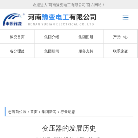
欢迎进入“河南豫变电工有限公司”官方网站！
豫变首页
集团介绍
集团图册
产品中心
各分理处
集团新闻
服务支持
联系豫变
行业动态
ABOUT YUBIAN
您当前位置：
首页
>
集团新闻
>
行业动态
变压器的发展历史