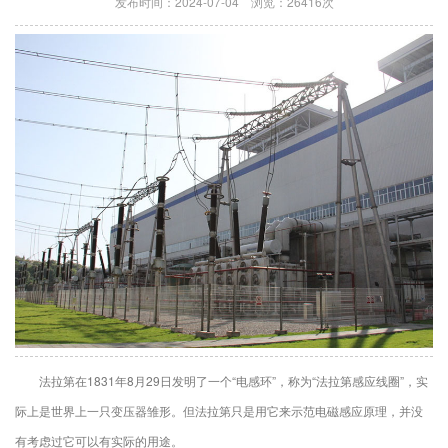
发布时间：2024-07-04 浏览：26416次
法拉第在1831年8月29日发明了一个“电感环”，称为“法拉第感应线圈”，实
际上是世界上一只变压器雏形。但法拉第只是用它来示范电磁感应原理，并没
有考虑过它可以有实际的用途。