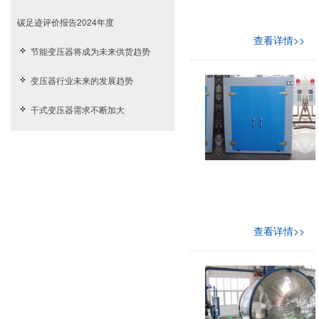
碳足迹评价报告2024年度
查看详情>>
节能变压器将成为未来供货趋势
变压器行业未来的发展趋势
干式变压器需求不断加大
查看详情>>