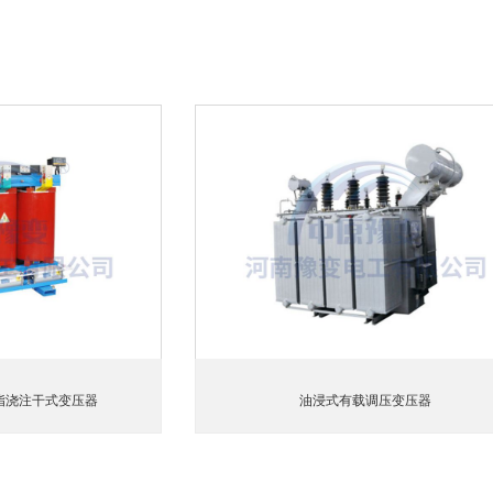
树脂浇注干式变压器
油浸式有载调压变压器
咨询报价
了解详情
咨询报价