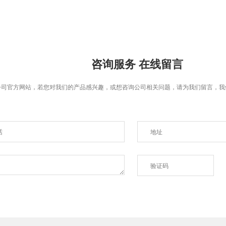
咨询服务 在线留言
公司官方网站，若您对我们的产品感兴趣，或想咨询公司相关问题，请为我们留言，我