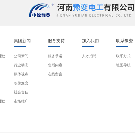
集团新闻
服务支持
加入我们
联系豫变
理处
公司新闻
服务承诺
人才招聘
联系方式
行业动态
售后内容
地图导航
媒体视点
在线留言
映像豫变
社会责任
理处
市场推广