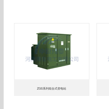
ZGS系列组合式变电站
了解详情
咨询报价