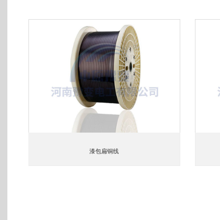
漆包扁铜线
了解详情
咨询报价