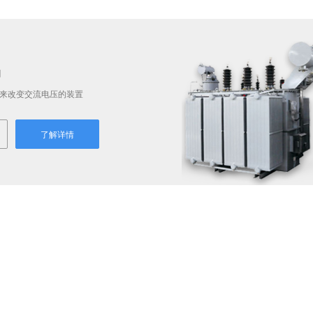
品
来改变交流电压的装置
了解详情