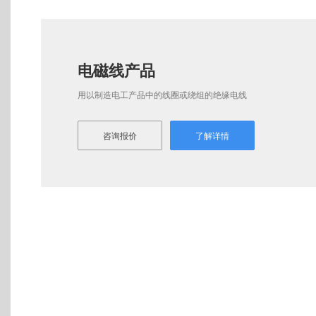
电磁线产品
用以制造电工产品中的线圈或绕组的绝缘电线
咨询报价
了解详情