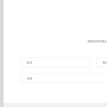
感谢您来到我